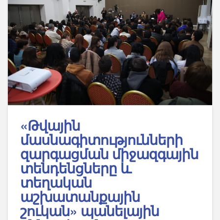
«Թվային
մասնագիտությունների
զարգացման միջազգային
տենդենցները և
տեղական
աշխատանքային
շուկան» պանելային