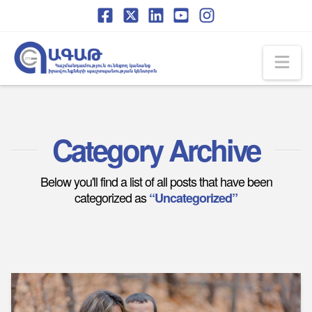
Skip
Skip
to
to
Content
navigation
Na
Category Archive
Below you'll find a list of all posts that have been
categorized as
“Uncategorized”