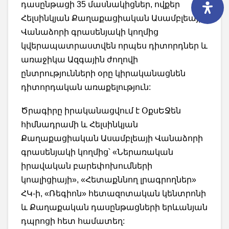
դասընթացի 35 մասնակիցներ, ովքեր
Հելսինկյան Քաղաքացիական Ասամբլեայի
Վանաձորի գրասենյակի կողմից
կվերապատրաստվեն որպես դիտորդներ և
առաջիկա Ազգային ժողովի
ընտրությունների օրը կիրականացնեն
դիտորդական առաքելություն:
Ծրագիրը իրականացվում է ՕքսԵՋեն
հիմնադրամի և Հելսինկյան
Քաղաքացիական Ասամբլեայի Վանաձորի
գրասենյակի կողմից՝ «Ներառական
իրավական բարեփոխումների
կոալիցիայի», «Հետաքննող լրագրողներ»
ՀԿ-ի, «Ռեգիոն» հետազոտական կենտրոնի
և Քաղաքական դասընթացների երևանյան
դպրոցի հետ համատեղ: