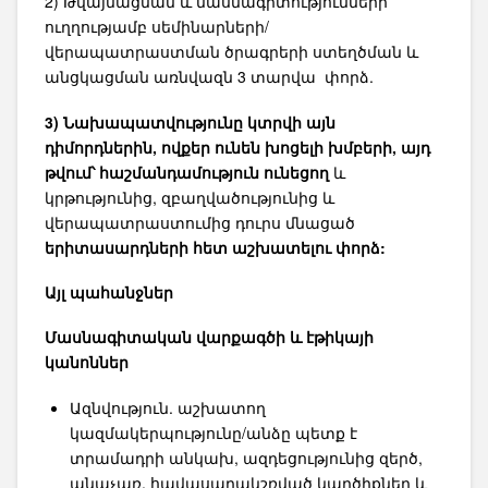
2) Թվայնացման և մասնագիտությունների
ուղղությամբ սեմինարների/
վերապատրաստման ծրագրերի ստեղծման և
անցկացման առնվազն 3 տարվա փորձ.
3) Նախապատվությունը կտրվի այն
դիմորդներին, ովքեր ունեն խոցելի
խմբերի
, այդ
թվում՝ հաշմանդամություն ունեցող
և
կրթությունից, զբաղվածությունից և
վերապատրաստումից դուրս մնացած
երիտասարդների հետ աշխատելու փորձ:
Այլ պահանջներ
Մասնագիտական ​​վարքագծի և էթիկայի
կանոններ
Ազնվություն. աշխատող
կազմակերպությունը/անձը պետք է
տրամադրի անկախ, ազդեցությունից զերծ,
անաչառ, հավասարակշռված կարծիքներ և