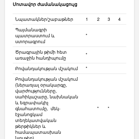
Մոտավոր ժամանակացույց
Նպատակներ/շաբաթներ
1
2
3
4
Պայմանագրի
պատրաստում և
*
ստորագրում
Ծրագրային թիմի հետ
*
առաջին հանդիպումը
Բովանդակության մշակում
*
Բովանդակության մշակում
(ներառյալ օրակարգը,
վարժությունները,
սահիկաշարը, նախնական
և եզրափակիչ
գնահատումը, մեկ-
*
*
էջանոցկամ
տեղեկատվական
թերթիկներ և
համապատասխան
նյութեր)