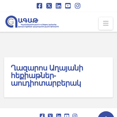
Skip
Skip
to
to
Content
navigation
Na
Ղազարոս Աղայանի
հեքիաթներ-
աուդիոտարբերակ