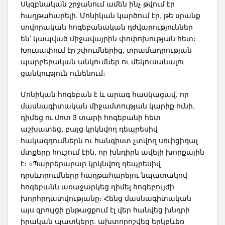
Սկզբնական շրջանում ամեն ինչ թվում էր
հաղթահարելի. Մոնիկան կարծում էր, թե սրանք
սովորական հոգեբանական դժվարություններ
են՝ կապված միջավայրին փոփոխության հետ։
Խուսափում էր շփումներից, տրամադրության
պարբերական անկումներ ու մեկուսանալու
ցանկություն ունենում։
Մոնիկան հոգեբան է և արագ հասկացավ, որ
մասնագիտական միջամտության կարիք ունի,
դիմեց ու մոտ 3 տարի հոգեբանի հետ
աշխատեց, բայց կրկնվող դեպրեսիվ
հակազդումներն ու հանգիստ չտվող սուիցիդալ
մտքերը հուշում էին, որ խնդիրն ավելի խորքային
է։ «Պարբերաբար կրկնվող դեպրեսիվ
դրսևորումները հաղթահարելու նպատակով
հոգեբանն առաջարկեց դիմել հոգեբույժի
խորհրդատվությանը։ Հենց մասնագիտական
այս զրույցի ընթացքում էլ վեր հանվեց խնդրի
իրական պատկերը. ախտորոշվեց երկբևեռ